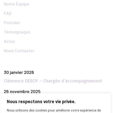
Notre Équipe
FAQ
Postuler
Témoignages
Actus
Nous Contacter
Articles Populaires
30 janvier 2026
Clémence DEROY – Chargée d’accompagnement
26 novembre 2025
TOME 2 – Envie de Réussir
Nous respectons votre vie privée.
26 novembre 2025
Nous utilisons des cookies pour améliorer votre expérience de