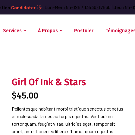
Lun-Mer : 8h-12h / 13h30-17h30 | Jeu : 8h-1
ation
Candidater
Services
À Propos
Postuler
Témoignage
Girl Of Ink & Stars
$
45.00
Pellentesque habitant morbi tristique senectus et netus
et malesuada fames ac turpis egestas. Vestibulum
tortor quam, feugiat vitae, ultricies eget, tempor sit
amet, ante. Donec eu libero sit amet quam egestas