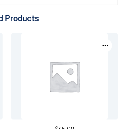
d Products
$
45.00