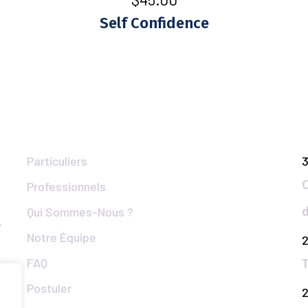
Self Confidence
Liens Utiles
Particuliers
3
Professionnels
Qui Sommes-Nous ?
Notre Équipe
FAQ
T
Postuler