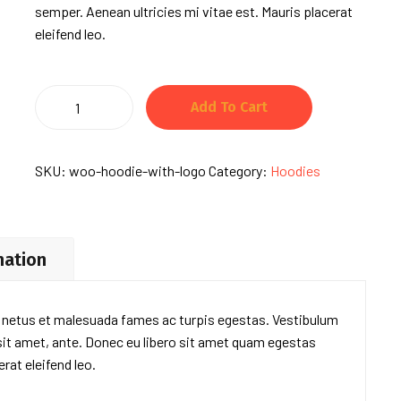
semper. Aenean ultricies mi vitae est. Mauris placerat
eleifend leo.
Girl
Add To Cart
of
Ink
&
SKU:
woo-hoodie-with-logo
Category:
Hoodies
Stars
quantity
mation
t netus et malesuada fames ac turpis egestas. Vestibulum
 sit amet, ante. Donec eu libero sit amet quam egestas
rat eleifend leo.