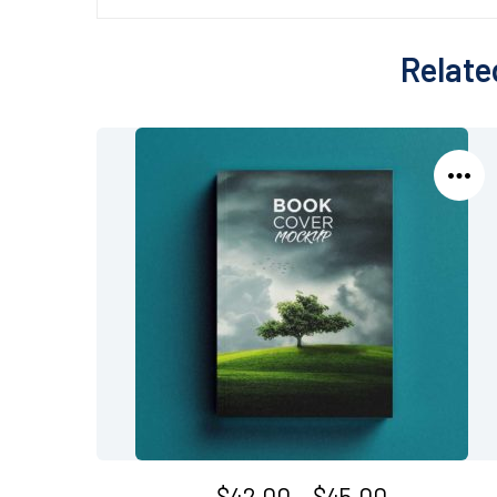
Relate
$
42.00
–
$
45.00