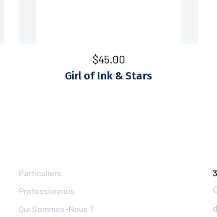
$
45.00
Girl of Ink & Stars
Liens Utiles
Particuliers
3
Professionnels
Qui Sommes-Nous ?