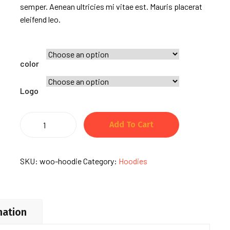
semper. Aenean ultricies mi vitae est. Mauris placerat
eleifend leo.
color
Logo
Hemlock
Add To Cart
Grove
quantity
SKU:
woo-hoodie
Category:
Hoodies
mation