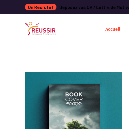
On Recrute !
Déposez vos CV / Lettre de Motiv
Accueil