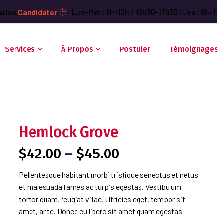
Lun-Mer : 8h-12h / 13h30-17h30 | Jeu : 8h-1
ation
Candidater
Services
À Propos
Postuler
Témoignage
Hemlock Grove
$
42.00
–
$
45.00
Pellentesque habitant morbi tristique senectus et netus
et malesuada fames ac turpis egestas. Vestibulum
tortor quam, feugiat vitae, ultricies eget, tempor sit
amet, ante. Donec eu libero sit amet quam egestas