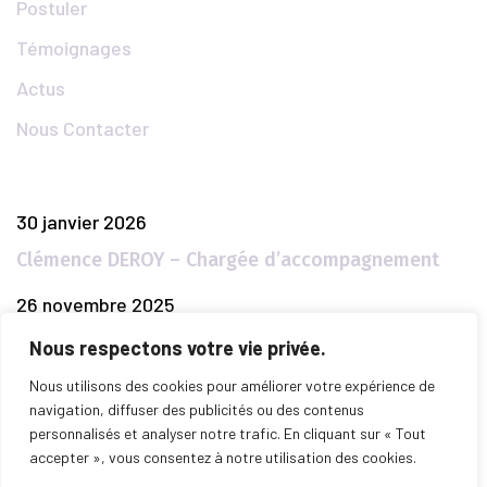
Postuler
Témoignages
Actus
Nous Contacter
Articles Populaires
30 janvier 2026
Clémence DEROY – Chargée d’accompagnement
26 novembre 2025
TOME 2 – Envie de Réussir
Nous respectons votre vie privée.
26 novembre 2025
Nous utilisons des cookies pour améliorer votre expérience de
navigation, diffuser des publicités ou des contenus
Soirée événement le 20 Novembre !
personnalisés et analyser notre trafic. En cliquant sur « Tout
accepter », vous consentez à notre utilisation des cookies.
Copyrights © 2025
RÉUSSIR
, Tous les droits réservés