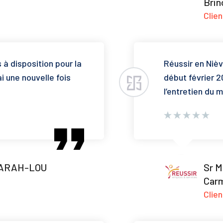
Brin
Clien
s à disposition pour la
Réussir en Nièv
i une nouvelle fois
début février 
l’entretien du m
SARAH-LOU
Sr M
Car
Clie