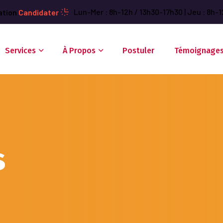
Lun-Mer : 8h-12h / 13h30-17h30 | Jeu : 8h-1
ation
Candidater
Services
À Propos
Postuler
Témoignage
s