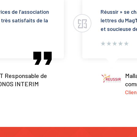
ices de l’association
Réussir » se ch
rès satisfaits de la
lettres du Mag’
et soucieuse de
 Responsable de
Mall
HRONOS INTERIM
comm
Clie