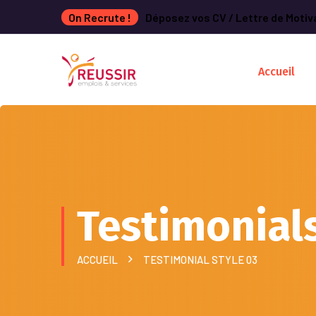
On Recrute !
Déposez vos CV / Lettre de Motiv
Accueil
Testimonial
ACCUEIL
TESTIMONIAL STYLE 03